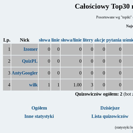
Całościowy Top30 
Posortowane wg "topiki" (
Najw
Lp.
Nick
słowa
linie
słowa/linie
litery
akcje
pytania
uśmi
1
Izomer
0
0
0
0
0
0
2
QuizPL
0
0
0
0
0
0
3
AntyGoogler
0
0
0
0
0
0
4
wilk
1
1
1.00
3
0
0
Quizowiczów ogółem: 2
(bot
Ogółem
Dzisiejsze
Inne statystyki
Lista quizowiczów
(statystyki 