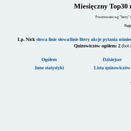
Miesięczny Top30 
Posortowane wg "litery" 
Najw
Lp.
Nick
słowa
linie
słowa/linie
litery
akcje
pytania
uśmie
Quizowiczów ogółem: 2
(bot
Ogółem
Dzisiejsze
Inne statystyki
Lista quizowiczów