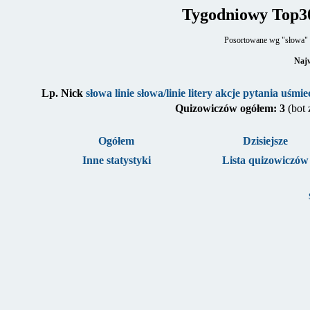
Tygodniowy Top3
Posortowane wg "słowa" (
Najw
Lp.
Nick
słowa
linie
słowa/linie
litery
akcje
pytania
uśmie
Quizowiczów ogółem: 3
(bot
Ogółem
Dzisiejsze
Inne statystyki
Lista quizowiczów