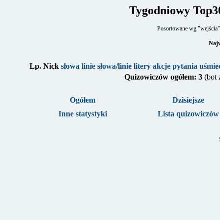
Tygodniowy Top3
Posortowane wg "wejścia" 
Najw
Lp.
Nick
słowa
linie
słowa/linie
litery
akcje
pytania
uśmie
Quizowiczów ogółem: 3
(bot
Ogółem
Dzisiejsze
Inne statystyki
Lista quizowiczów