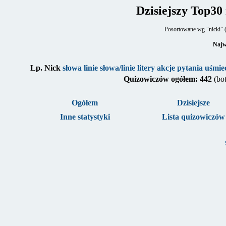
Dzisiejszy Top3
Posortowane wg "nicki" (
Najw
Lp.
Nick
słowa
linie
słowa/linie
litery
akcje
pytania
uśmie
Quizowiczów ogółem: 442
(bo
Ogółem
Dzisiejsze
Inne statystyki
Lista quizowiczów